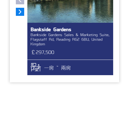
Bankside Gardens
Ho
Bankside Gardens Sales & Marketing Suite,
Sto
Flagstaff Rd, Reading RG2 6BU, United
Kin
Kingdom
￡2
￡297,500
一房 ~ 兩房